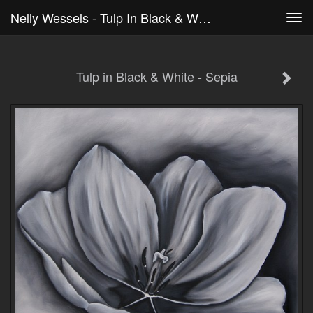
Nelly Wessels - Tulp In Black & White - Sepia
Tog
navi
Tulp in Black & White - Sepia