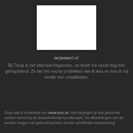
tanjaswart.nl/
Bij Tanja is het allemaal begonnen. ze heeft me vanaf dag één
geinspireerd. Ze liet me vooral ontdekken wie ik was en hoe ik mij
verder kon ontwikkelen.
Deze site is onderdeel van
www.exto.art
. Het copyright op alle getoonde
werken berust bij de desbetreffende kunstenaars. De afbeeldingen van de
werken mogen niet gebruikt worden zonder schriftelijke toestemming.